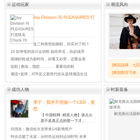
运动玩家
潮流风向
Joy Division 与 PLEASURES 打
这三种类型的跑鞋，你买对了吗？
10 款奇怪的设计运动鞋 如你所见，你必须哭
国潮好鞋成为新时尚，好看又好穿，还要会美
[潮流]
柒牌、七匹
侃鞋 | 教练，我想………… 看看你的鞋
亿职业装
[潮流]
鞋舌字体、
潮流+篮球，ATR定义新世代街头篮球潮流生活
辨“李宁驭帅14lo
成功人物
时新装备
李宁：我并不想做一个CEO，更
想
耐克推出法国
【 中国鞋网 -精英人物】谈点火
差不多真正点的那一下才...
刘强东：微信给京东带来1/4新增用户
特步总裁丁水波：从时尚运动到运动时尚 未来