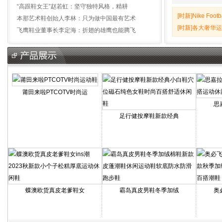
“高跟鞋女王”赵若虹：坚守独特风格，精耕
[时新]
Nike Foot
本那艺术鞋创始人李林：只为做中国最有艺术
[时新]
各大奢华运
飞鹰鞋业董事长李定海：折翅的雄鹰也能腾飞
莆田来啦PTCOTV时尚运
思
足行健按摩鞋新款经典
蝶澳欧货真皮老爹鞋女
霸岛真皮男鞋冬季加绒
奥