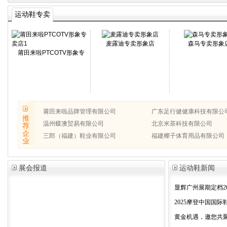
运动鞋专卖
店
麦露迪专卖形象店
森马专卖形象
莆田来啦PTCOTV形象专
莆田来啦品牌管理有限公司
广东足行健健康科技有限公
推
温州蝶澳贸易有限公司
北京米茶科技有限公司
荐
企
三郎（福建）鞋业有限公司
福建椰子体育用品有限公司
业
展会报道
运动鞋新闻
显辉广州展期定档2025年
2025摩登中国国际鞋
黄金机遇，邀您共聚 2