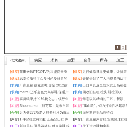
1
2
供应
求购
加盟
合作
库存
加工
供求商机
[供应]
莆田来啦PTCOTV为加盟商量身
[供应]
足行健愿世界更健康，让健康
定制营销方案，提供活动策划
[供应]
思嘉拉赢得了众多时尚爱好者的
简单
[供应]
壹铺受到了广大消费者的认可
喜爱和追捧
[求购]
厂家直销 耐克跑鞋 赤足 2012耐
[求购]
出口单真皮全防水女士高帮登
克新款运动鞋 情侣跑步鞋
[求购]
merrell迈乐变色龙高帮鞋/保暖户
鞋保暖鞋
[求购]
回收旧鞋楦 楦头 鞋楦回收
外鞋/登山徒步鞋/男鞋厂家直批
[加盟]
喜得狼秉持“立鸿鹏之志，领行业
[加盟]
华意以其精细的工艺，新颖、
之先”
[加盟]
Shoemarker（鞋万库）是来自韩
湛的外观造型广受欧美等地消费者
[加盟]
“飙山狼”，倾力打造性格运动
国最大鞋类综合卖场的多品牌潮流鞋店
[合作]
足力健272项老人鞋专利只为做出
爱
品牌，打造专属于东方人的运动装
[合作]
派勒斯鞋业品牌特点
专业老人鞋
[库存]
1 件起批支持混批 正品登山鞋 库
[库存]
厂家直销库存鞋,安踏篮球鞋批
存鞋 休闲男鞋
[加工]
新款男鞋 夏季运动鞋 耐克跑鞋 提
清仓处理,A014
[加工]
代工运动鞋和童鞋